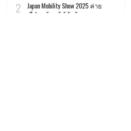
Japan Mobility Show 2025 ค่าย
ญี่ปุ่นพร้อมสู้ รู้ตัวต้องวางหมาก
อะไร
8958 views
Toyota Yaris Cross เล็กตัวจี๊ด เด็ด
ด้วยออพชั่น
8184 views
Zontes 703T เจาะสเป็ค ทัวร์ริ่ง
สามสูบ เคาะราคาไม่ข้าม 2 แสน
ในจีน
8124 views
Nissan Serena C27 คันนี้คุ้มมั้ย ถ้า
คิดจะซื้อ ?