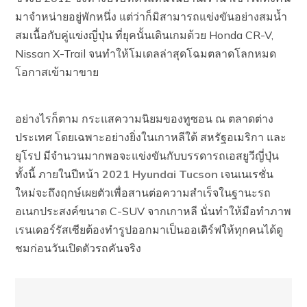
มาจำหน่ายอยู่พักหนึ่ง แต่ว่าก็มิสามารถแข่งขันอย่างสมน้ำ
สมเนื้อกับคู่แข่งญี่ปุ่น ที่ยุคนั้นเดินเกมด้วย Honda CR-V,
Nissan X-Trail จนทำให้โมเดลล่าสุดโฉมตลาดโลกหมด
โอกาสเข้ามาขาย
อย่างไรก็ตาม กระแสความนิยมของทูซอน ณ ตลาดต่าง
ประเทศ โดยเฉพาะอย่างยิ่งในเกาหลีใต้ สหรัฐอเมริกา และ
ยุโรป มีจำนวนมากพอจะแข่งขันกับบรรดารถเอสยูวีญี่ปุ่น
ทั้งนี้ ภายในปีหน้า
2021 Hyundai Tucson
เจนเนเรชั่น
ใหม่จะถึงฤกษ์เผยตัวเพื่อสานต่อความสำเร็จในฐานะรถ
อเนกประสงค์ขนาด C-SUV จากเกาหลี นั่นทำให้มือทำภาพ
เรนเดอร์รัสเซียต้องทำรูปออกมาเป็นออเดิร์ฟให้ทุกคนได้ดู
ชมก่อนวันเปิดตัวรถคันจริง