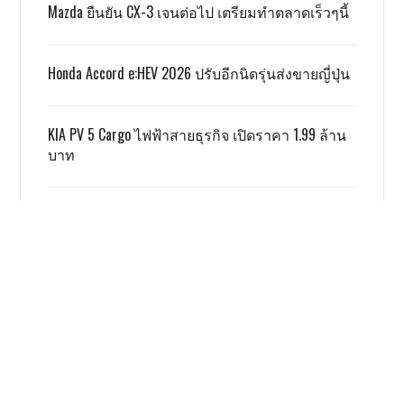
Mazda ยืนยัน CX-3 เจนต่อไป เตรียมทำตลาดเร็วๆนี้
Honda Accord e:HEV 2026 ปรับอีกนิดรุ่นส่งขายญี่ปุ่น
KIA PV 5 Cargo ไฟฟ้าสายธุรกิจ เปิดราคา 1.99 ล้าน
บาท
TOYOTA ALPHARD x VELLFIRE เปิดราคาสู้เกรย์ด้วยรุ่น
SMART 3.59 ล้าน
GWM ผลิตชดเชย EV 3.5 ตามเงื่อนไข ครบแล้ว
เรื่องนี้ โคตรน่าสนใจ