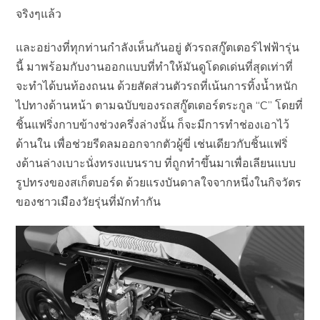
จริงๆแล้ว
และอย่างที่ทุกท่านกำลังเห็นกันอยู่ ตัวรถสกู๊ตเตอร์ไฟฟ้ารุ่น
นี้ มาพร้อมกับงานออกแบบที่ทำให้มันดูโดดเด่นที่สุดเท่าที่
จะทำได้บนท้องถนน ด้วยสัดส่วนตัวรถที่เน้นการทิ้งน้ำหนัก
ไปทางด้านหน้า ตามฉบับของรถสกู๊ตเตอร์ตระกูล “C” โดยที่
ชิ้นแฟริ่งกาบข้างช่วงครึ่งล่างนั้น ก็จะมีการทำช่องเอาไว้
ด้านใน เพื่อช่วยรีดลมออกจากตัวผู้ขี่ เช่นเดียวกับชิ้นแฟริ่
งด้านล่างเบาะนั่งทรงแบนราบ ที่ถูกทำขึ้นมาเพื่อเลียนแบบ
รูปทรงของสเก็ตบอร์ด ด้วยแรงบันดาลใจจากหนึ่งในกิจวัตร
ของชาวเมืองวัยรุ่นที่มักทำกัน