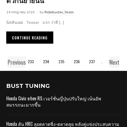
ตัวกันยายนนี้
14 กรกฎาคม 2019
by
Ridebuster_Team
นิสสันเผย Teaser แรก ว่าที […]
CONTINUE READING
Previous
Next
1
…
233
234
235
236
237
…
363
BUST TUNING
Honda Civic e:hev RS เวอร์ชั่นญี่ปุ่นปรับใหญ่ เน้นอัพ
สมรรถนะมากขึ้น
Honda ดัน HRC ลุยตลาดซิ่ง-ตลาดลุย หลังคู่แข่งประสบความ