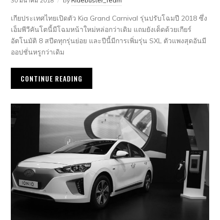
30 มีนาคม 2018
by
Ridebuster_Team
เกียประเทศไทยเปิดตัว Kia Grand Carnival รุ่นปรับโฉมปี 2018 ซึ่ง
เอ็มพีวีคันโตนี้มีโฉมหน้าใหม่หล่อกว่าเดิม แถมยังเด็ดด้วยเกียร์
อัตโนมัติ 8 สปีดทุกรุ่นย่อย และปีนี้มีการเพิ่มรุ่น SXL ตัวแพงสุดอันมี
ออปชั่นหรูกว่าเดิม
CONTINUE READING