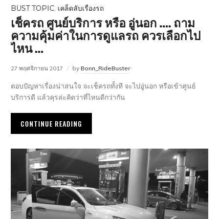
BUST TOPIC
,
เคล็ดลับเรื่องรถ
เช็ครถ ศูนย์บริการ หรือ อู่นอก …. ถาม
ความคุ้มค่าในการดูแลรถ ควรเลือกไป
ไหน …
27 พฤศจิกายน 2017
by
Bonn_RideBuster
ตอบปัญหาเรื่องน่าสนใจ จะเช็ครถทั้งที จะไปอู่นอก หรือเข้าศูนย์
บริการดี แล้วคุรล่ะคิดว่าที่ไหนดีกว่ากัน
CONTINUE READING