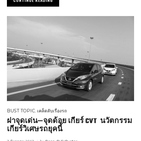
BUST TOPIC
,
เคล็ดลับเรื่องรถ
ผ่าจุดเด่น—จุดด้อย เกียร์ CVT นวัตกรรม
เกียร์วิเศษรถยุคนี้