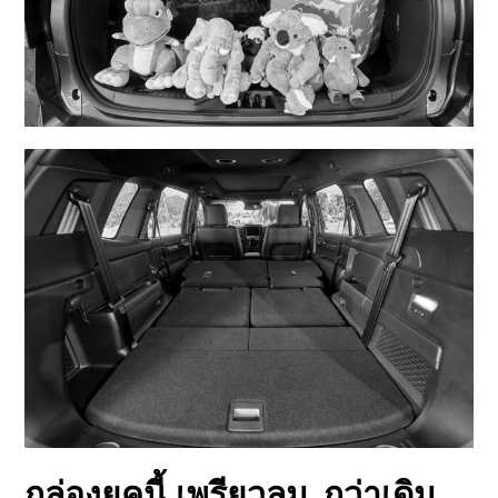
กล่องยุคนี้ เพรียวลม..กว่าเดิม