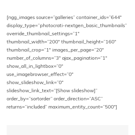
[ngg_images source=”galleries” container_ids=”644″
display_type=”photocrati-nextgen_basic_thumbnails”
override_thumbnail_settings=”1″
thumbnail_width=”200″ thumbnail_height=”160″
thumbnail_crop=”1″ images_per_page=”20″
number_of_columns=”3″ ajax_pagination=”1″
show_all_in_lightbox=”0″
use_imagebrowser_effect=”0″
show_slideshow_link=”0″
slideshow_link_text=”[Show slideshow]”
order_by=”sortorder” order_direction=”ASC”
returns=”included” maximum_entity_count=”500″]