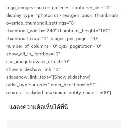
[ngg_images source=”galleries” container_ids=”42″
display_type=”photocrati-nextgen_basic_thumbnails”
override_thumbnail_settings=”0″
thumbnail_width=”240″ thumbnail_height=”160″
thumbnail_crop=”1″ images_per_page=”20″
number_of_columns=”0″ ajax_pagination=”0″
show_all_in_lightbox=”0″
use_imagebrowser_effect=”0″
show_slideshow_link=”1″
slideshow_link_text=”[Show slideshow]”
order_by=”sortorder” order_direction=”ASC”
returns=”included” maximum_entity_count=”500″]
แสดงความคิดเห็นได้ที่นี่