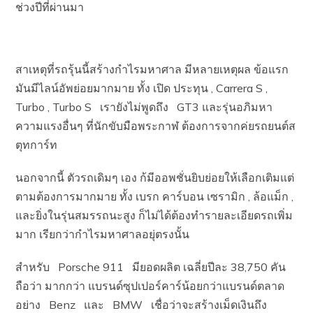
ช่วงปีที่ผ่านมา
สาเหตุที่รถรุ้นนี้สร้างกำไรมหาศาล มีหลายเหตุผล ข้อแรก
มันมีไลน์อัพย่อยมากมาย ทั้ง เปิด ประทุน , Carrera S ,
Turbo , Turbo S เรายังไม่พูดถึง GT3 และรุ่นอภิมหา
ความแรงอื่นๆ ที่นักขับมือพระกาฬ ต้องการจากค่ยรถยนต์ส
ตุทการ์ท
นอกจากนี้ ตัวรถเดิมๆ เอง ก้มีออพชั่นยิบย่อยให้เลือกเติมแต่
ตามต้องการมากมาย ทั้ง เบรก คาร์บอน เซรามิก , ล้อแม็ก ,
และยิ่งในรุ่นสมรรถนะสูง ก็ไม่ได้ต้องทำรายละเอียดรถเพิ่ม
มาก เรียกว่ากำไรมหาศาลอยุ่ตรงนั้น
สำหรับ Porsche 911 มียอดผลิต เฉลี่ยปีละ 38,750 คัน
ถือว่า มากกว่า แบรนด์ซุปเปอร์คาร์น้อยกว่าแบรนด์ตลาด
อย่าง Benz และ BMW เชื่อว่าจะสร้างเม็ดเงินถึง