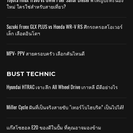
Toyota Hilux Travo vs GWM Poer Sahar Diesel พี่ใหญ่ปะทะน้อง
ใหม่ ใครใช่สำหรับสายเที่ยว?
Suzuki Fronx GLX PLUS vs Honda WR-V RS ศึกรถครอสโอเวอร์
เล็ก เลือดอินโดฯ
MPV- PPV สายครอบครัว เลือกคันไหนดี
BUST TECHNIC
Hyundai HTRAC เจาะลึก All Wheel Drive เกาหลี มีดีอย่างไร
Miller Cycle ฝันที่เป็นจริงสายขับ “เทอร์โบไฮบริด” เป็นไปได้!
แก๊สโซฮอล E20 ของดีในปั้ม ที่คุณอาจมองข้าม