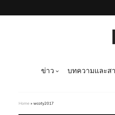
ข่าว
บทความและสาร
Home
»
wcoty2017