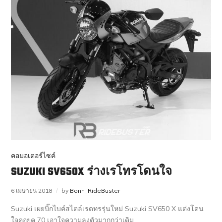
คอมอเตอร์ไซค์
SUZUKI SV650X ร่างเรโทรโดนใจ
6 เมษายน 2018
by
Bonn_RideBuster
Suzuki เผยบิ๊กไบค์สไตล์เรดทรรุ่นใหม่ Suzuki SV650 X แต่งโดน
ใจคอยุค 70 เอาใจความลงตัวมากกว่าเดิม