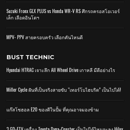
Suzuki Fronx GLX PLUS vs Honda WR-V RS ศึกรถครอสโอเวอร์
เล็ก เลือดอินโดฯ
MPV- PPV สายครอบครัว เลือกคันไหนดี
BUST TECHNIC
Hyundai HTRAC เจาะลึก All Wheel Drive เกาหลี มีดีอย่างไร
Miller Cycle ฝันที่เป็นจริงสายขับ “เทอร์โบไฮบริด” เป็นไปได้!
แก๊สโซฮอล E20 ของดีในปั้ม ที่คุณอาจมองข้าม
3 GD-FTV เครื่อง Toyota Dyna-Coaster เป็นไปได้ไหมจะลง Hilux