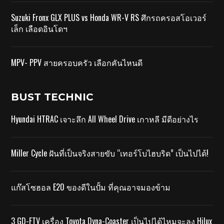
Suzuki Fronx GLX PLUS vs Honda WR-V RS ศึกรถครอสโอเวอร์
เล็ก เลือดอินโดฯ
MPV- PPV สายครอบครัว เลือกคันไหนดี
BUST TECHNIC
Hyundai HTRAC เจาะลึก All Wheel Drive เกาหลี มีดีอย่างไร
Miller Cycle ฝันที่เป็นจริงสายขับ “เทอร์โบไฮบริด” เป็นไปได้!
แก๊สโซฮอล E20 ของดีในปั้ม ที่คุณอาจมองข้าม
3 GD-FTV เครื่อง Toyota Dyna-Coaster เป็นไปได้ไหมจะลง Hilux