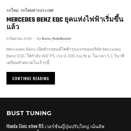
รถใหม่
,
รถใหม่ต่างประเทศ
MERCEDES BENZ EQC ยุคแห่งไฟฟ้าเริ่มขึ้น
แล้ว
5 กันยายน 2018
by
Bonn_RideBuster
Mercedes Benz เปิดตัวรถยนต์ไฟฟ้ารุ่นแรกของบริษัท Mercedes
Benz EQC ให้กำลัง 407 PS เร่ง 0-100 ก.ม./ช.ม. ในเวลา 5.1 วินาที
เตรียมทำตลาดในเร็วๆนี้
CONTINUE READING
BUST TUNING
Honda Civic e:hev RS เวอร์ชั่นญี่ปุ่นปรับใหญ่ เน้นอัพ