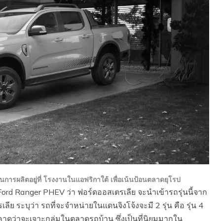
ีฐานการผลิตอยู่ที่ โรงงานในแอฟริกาใต้ เพื่อเน้นป้อนตลาดยุโรป
rd Ranger PHEV ว่า ฟอร์ดออสเตรเลีย จะนำเข้ารถรุ่นนี้จาก
 ระบุว่า รถที่จะจำหน่ายในแดนจิงโจ้งจะมี 2 รุ่น คือ รุ่น 4
 (คาดว่าจะเจาะกลุ่มในตลาดรถบ้าน ซึ่งเป็นที่นิยมมากใน