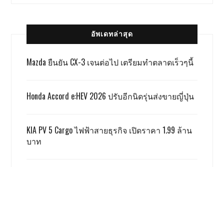
อัพเดทล่าสุด
Mazda ยืนยัน CX-3 เจนต่อไป เตรียมทำตลาดเร็วๆนี้
Honda Accord e:HEV 2026 ปรับอีกนิดรุ่นส่งขายญี่ปุ่น
KIA PV 5 Cargo ไฟฟ้าสายธุรกิจ เปิดราคา 1.99 ล้าน
บาท
TOYOTA ALPHARD x VELLFIRE เปิดราคาสู้เกรย์ด้วยรุ่น
SMART 3.59 ล้าน
GWM ผลิตชดเชย EV 3.5 ตามเงื่อนไข ครบแล้ว