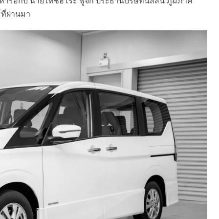
ารือกับ นายโทชิฮิโระ ฟูจิกิ ประธานบริษัทนิสสัน ภูมิภาค
ที่ผ่านมา