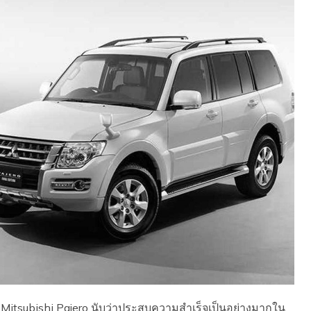
 Mitsubishi Pajero นับว่าประสบความสำเร็จเป็นอย่างมากใน