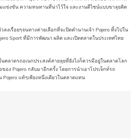
มแข่งขัน ความทนทานที่น่าไว้ใจ และงานดีไซน์แบบขาลุยติด
ัวลงเรื่อยๆจนทางค่ายเลือกที่จะปิดตำนานเจ้า Pajero ทิ้งไปใน
 Pajero Sport ที่มีการพัฒนา ผลิต และเปิดตลาดในประเทศไทย
ในตลาดรถอเนกประสงค์สายลุยที่ยังไงก็ควรมีอยู่ในตลาดโลก
อของ Pajero กลับมาอีกครั้ง โดยการนำเอาโปรเจ็กท์รถ
็น Pajero แท้ๆเพียงหนึ่งเดียวในตลาดแทน