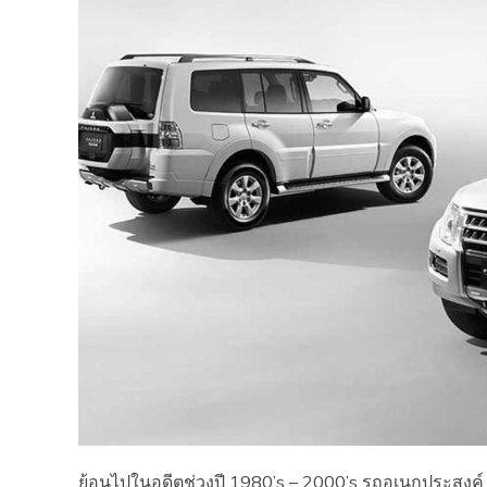
ย้อนไปในอดีตช่วงปี 1980’s – 2000’s รถอเนกประสงค์