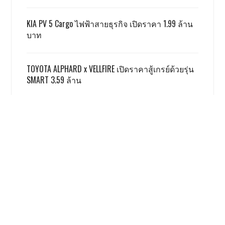
KIA PV 5 Cargo ไฟฟ้าสายธุรกิจ เปิดราคา 1.99 ล้าน
บาท
TOYOTA ALPHARD x VELLFIRE เปิดราคาสู้เกรย์ด้วยรุ่น
SMART 3.59 ล้าน
GWM ผลิตชดเชย EV 3.5 ตามเงื่อนไข ครบแล้ว
ฮอนด้า รับ มอเตอร์ไซค์ไฟฟ้ายังยากจะสู้สันดาป
เรื่องนี้ โคตรน่าสนใจ