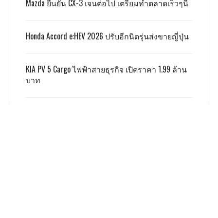
Mazda ยืนยัน CX-3 เจนต่อไป เตรียมทำตลาดเร็วๆนี้
Honda Accord e:HEV 2026 ปรับอีกนิดรุ่นส่งขายญี่ปุ่น
KIA PV 5 Cargo ไฟฟ้าสายธุรกิจ เปิดราคา 1.99 ล้าน
บาท
TOYOTA ALPHARD x VELLFIRE เปิดราคาสู้เกรย์ด้วยรุ่น
SMART 3.59 ล้าน
GWM ผลิตชดเชย EV 3.5 ตามเงื่อนไข ครบแล้ว
เรื่องนี้ โคตรน่าสนใจ