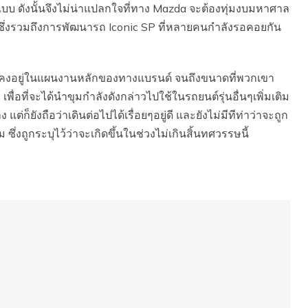
บ ดังนั้นจึงไม่น่าแปลกใจที่ทาง Mazda จะต้องทุ่มงบมหาศาล
ๆ ซึ่งรวมถึงการพัฒนารถ Iconic SP ที่หลายคนกำลังรอคอยกัน
 ยังคงอยู่ในแผนงานหลักของทางแบรนด์ จนถึงขนาดที่พวกเขา
่อที่จะได้นำขุมกำลังดังกล่าวไปใช้ในรถยนต์รุ่นอื่นๆเพิ่มเติม
ต่ก็ยังถือว่าเดินต่อไปได้เรื่อยๆอยู่ดี และยังไม่มีทีท่าว่าจะถูก
ึ่งถูกระบุไว้ว่าจะเกิดขึ้นในช่วงไม่เกินสิ้นทศวรรษนี้