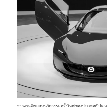
จากงานจัดแสดงนวัตกรรมครั้งใหญ่ของประเทศญี่ปุ่น หร