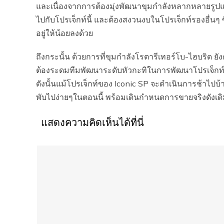
และเนื่องจากการต้องมุ่งพัฒนาขุมกำลังหลากหลายรูปแบ
ไปกับโปรเจ็กท์นี้ และต้องสงวนงบในโปรเจ็กท์รองอื่น
อยู่ให้น้อยลงด้วย
ถึงกระนั้น ด้วยการที่ขุมกำลังโรตารีเทอร์โบ-ไฮบริด
ต้องระดมทีมพัฒนาระดับหัวกะทิในการพัฒนาโปรเจ็กท์ เพื
ดังนั้นแม้โปรเจ็กท์ของ Iconic SP จะดำเนินการช้าไปบ้าง แ
พับไปง่ายๆในตอนนี้ พร้อมเดินกำหนดการขายจริงดังเดิม ซ
แสดงความคิดเห็นได้ที่นี่