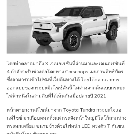
โดยทำตลาดมาถึง 3 เจเนอเรชันที่ผ่านมาและเจเนอเรชันที่
4 กำลังจะรับช่วงต่อโดยทาง Carscoops เผยภาพสิทธิบัตร
ซึ่งสามารถเข้าไปชมที่เว็บต้นทางได้
โดยได้กล่าวว่าการ
ออกแบบของกระบะมิดไซซ์คันนี้ ไม่ต่างจากต้นแบบกระบะ
ไฟฟ้าหนึ่งในสามสิบที่ได้เห็นกันเมื่อปลายปี 2021
หน้าตายกงานดีไซน์มาจาก Toyota Tundra กระบะไจแอ
นท์ไซซ์ มาเกือบหมดตั้งแต่ กระจังหน้าใหญ่มีโลโก้สามห่วง
ทรงหกเหลี่ยม ขนาบข้างด้วยไฟหน้า LED ทรงตัว T กันชน
หน้าสีทูโทนเข้มทุกองศา