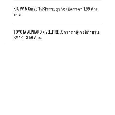
KIA PV 5 Cargo ไฟฟ้าสายธุรกิจ เปิดราคา 1.99 ล้าน
บาท
TOYOTA ALPHARD x VELLFIRE เปิดราคาสู้เกรย์ด้วยรุ่น
SMART 3.59 ล้าน
GWM ผลิตชดเชย EV 3.5 ตามเงื่อนไข ครบแล้ว
ฮอนด้า รับ มอเตอร์ไซค์ไฟฟ้ายังยากจะสู้สันดาป
เรื่องนี้ โคตรน่าสนใจ
Honda Giorno+ 2026 ปรับเพิ่มสีใหม่