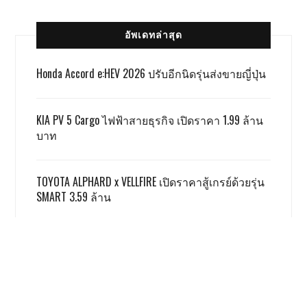
อัพเดทล่าสุด
Honda Accord e:HEV 2026 ปรับอีกนิดรุ่นส่งขายญี่ปุ่น
KIA PV 5 Cargo ไฟฟ้าสายธุรกิจ เปิดราคา 1.99 ล้าน
บาท
TOYOTA ALPHARD x VELLFIRE เปิดราคาสู้เกรย์ด้วยรุ่น
SMART 3.59 ล้าน
GWM ผลิตชดเชย EV 3.5 ตามเงื่อนไข ครบแล้ว
ฮอนด้า รับ มอเตอร์ไซค์ไฟฟ้ายังยากจะสู้สันดาป