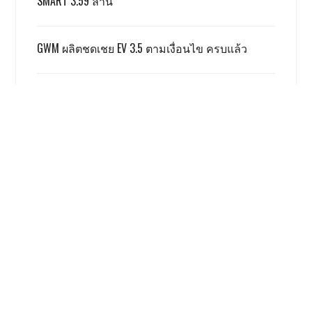
SMART 3.59 ล้าน
GWM ผลิตชดเชย EV 3.5 ตามเงื่อนไข ครบแล้ว
ฮอนด้า รับ มอเตอร์ไซค์ไฟฟ้ายังยากจะสู้สันดาป
Mitsubishi เผย Mitsubishi Pajero ได้เทคโนโลยี S-
AWC
เรื่องนี้ โคตรน่าสนใจ
Honda Giorno+ 2026 ปรับเพิ่มสีใหม่
ราคาเท่าเดิม