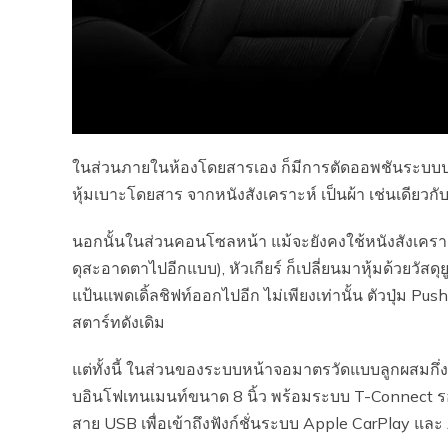
ในส่วนภายในห้องโดยสารเอง ก็มีการตัดออพชันระบบปรับ
หุ้มเบาะโดยสาร จากหนังสังเคราะห์ เป็นผ้า เช่นเดียวก
นอกนั้นในส่วนคอนโซลหน้า แม้จะยังคงใช้หนังสังเคราะ
ดุสะอาดตาไปอีกแบบ), หัวเกียร์ ก็เปลี่ยนมาหุ้มด้วยวัสด
แป้นแพดเดิ้ลชิฟท์ออกไปอีก ไม่เพียงเท่านั้น ตัวปุ่ม P
สตาร์ทดังเดิม
แต่ทั้งนี้ ในส่วนของระบบหน้าจอมาตรวัดแบบลูกผสมกึ่
บอินโฟเทนเมนท์ขนาด 8 นิ้ว พร้อมระบบ T-Connect รอ
สาย USB เพื่อเข้าถึงฟังก์ชั่นระบบ Apple CarPlay แล