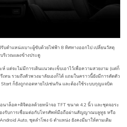
ตำแหน่งเบาะผู้ขับด้วยไฟฟ้า 8 ทิศทางออกไป เปลี่ยนวัสดุ
ับบริเวณแผงข้างประตู
ห์ แต่จะไม่มีการเดินแนวตะเข็บเอาไว้เพื่อความสวยงาม (แต่ก็
ุยูรีเทน รวมถึงตัวพวงมาลัยเองก็ได้ แถมในคราวนี้ยังมีการตัดตัว
ush Start ก็ยังถูกถอดหายไปเช่นกัน และต้องใช้ระบบกุญแจบิด
งอนาล็อค+ดิจิตอลด้วยหน้าจอ TFT ขนาด 4.2 นิ้ว และชุดจอระ
งรับการเชื่อมต่อกับโทรศัพท์มือถือผ่านสัญญาณบลูทูธ หรือ
ะ Android Auto, ชุดลำโพง 6 ตำแหน่ง ยังคงมีมาให้ตามเดิม