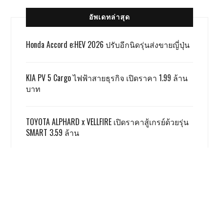
อัพเดทล่าสุด
Honda Accord e:HEV 2026 ปรับอีกนิดรุ่นส่งขายญี่ปุ่น
KIA PV 5 Cargo ไฟฟ้าสายธุรกิจ เปิดราคา 1.99 ล้าน
บาท
TOYOTA ALPHARD x VELLFIRE เปิดราคาสู้เกรย์ด้วยรุ่น
SMART 3.59 ล้าน
GWM ผลิตชดเชย EV 3.5 ตามเงื่อนไข ครบแล้ว
ฮอนด้า รับ มอเตอร์ไซค์ไฟฟ้ายังยากจะสู้สันดาป