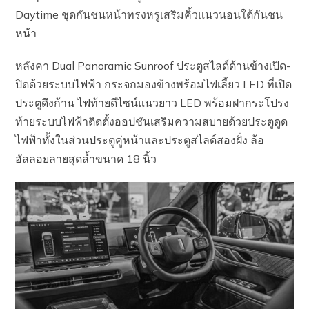
Daytime ชุดกันชนหน้าทรงหรูเสริมคิ้วแนวนอนใต้กันชน
หน้า
หลังคา Dual Panoramic Sunroof ประตูสไลด์ด้านข้างเปิด-
ปิดด้วยระบบไฟฟ้า กระจกมองข้างพร้อมไฟเลี้ยว LED ที่เปิด
ประตูดึงก้าน ไฟท้ายดีไซน์แนวยาว LED พร้อมฝากระโปรง
ท้ายระบบไฟฟ้าติดตั้งออปชันเสริมความสบายด้วยประตูดูด
ไฟฟ้าทั้งในส่วนประตูคู่หน้าและประตูสไลด์สองฝั่ง ล้อ
อัลลอยลายสุดล้ำขนาด 18 นิ้ว