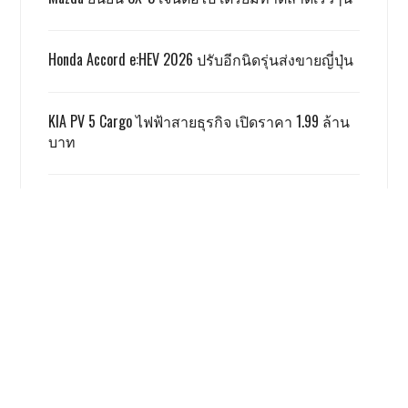
Honda Accord e:HEV 2026 ปรับอีกนิดรุ่นส่งขายญี่ปุ่น
KIA PV 5 Cargo ไฟฟ้าสายธุรกิจ เปิดราคา 1.99 ล้าน
บาท
TOYOTA ALPHARD x VELLFIRE เปิดราคาสู้เกรย์ด้วยรุ่น
SMART 3.59 ล้าน
GWM ผลิตชดเชย EV 3.5 ตามเงื่อนไข ครบแล้ว
เรื่องนี้ โคตรน่าสนใจ