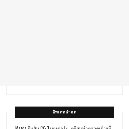
อัพเดทล่าสุด
Mazda ยืนยัน CX-3 เจนต่อไป เตรียมทำตลาดเร็วๆนี้