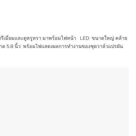
ขี่ พรีเมี่ยมและดูหรูหรา มาพร้อมไฟหน้า LED ขนาดใหญ่ คล้าย
ด 5.8 นิ้ว พร้อมไฟแสดงผลการทำงานของชุดวาล์วแปรผัน