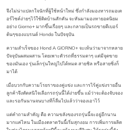
จึงไม่น่าแปลกใจนักที่ผู้ใช้หน้าใหม่ ซึ่งกำลังมองหารถมอเต
อร์ไซค์ง่ายๆไว้ใช้ติดบ้านสักคัน จะหันมามองหายอดนิยม
อย่าง Giorno+ มากขึ้นเรื่อยๆ และกลายเป็นรถขายดีเบอร์
ต้นๆของแบรนด์ Honda ในปัจจุบัน
ความสำเร็จของ Hond A GIORNO+ จะเห้นว่ามาจากหลาย
ปัจจุบันผสมผสาน โดยเพาะตัวรถที่ธรรมดาๆ แต่มีจุดขาย
ของมันเอง รุ่นเล็กรุ่นใหญ่ไปได้หมด สายชิล หรือสายซิ่งก็
มาได้
เมื่อบวกกับความโรยราของคู่แข่ง และการไร้คู่แข่งรายอื่น
ลูกค้าจึงตัดสนิใจเลือกรถรุ่นนี้ได้ง่ายขึ้น แม้ว่าจะต้องจับจอง
และรอกันนานจนบางทีก็ลืมไปแล้วว่าจองเอาไว้
แต่คำถามสำคัญ ตือ ความขลังของรถรุ่นนี้จะอยู่อีกนาน
มากแค่ไหน ในเมืองตลาดวันนี้เริ่มสุกงอม การเพิ่มการผลิต
ในช่วงไตรมาสสุดท้ายปีนี้จะสร้างมนตืวิเศษ ให้รถรุ่นนี้ยัง