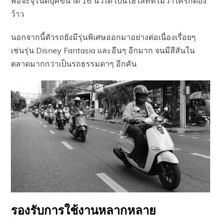
พอจะจุโน๊ตบุ๊คขนาด 16 นิ้วได้ เป็นไฮไลท์ที่ไม่ว่าใครก็ต้อง
ว้าว
นอกจากนี้ตัวรถยังมีรุ่นพิเศษออกมาอย่างต่อเนื่องเรื่อยๆ
เช่นรุ่น Disney Fantasia และอืนๆ อีกมาก จนมีสีสันใน
ตลาดมากกว่าเป็นรถธรรมดาๆ อีกคัน
รองรับการใช้งานหลากหลาย