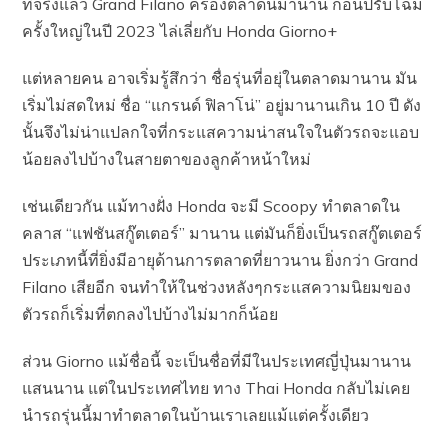
ที่จริงแล้ว Grand Filano ครองตลาดนี้มานาน ก่อนปรับโฉม
ครั้งใหญ่ในปี 2023 ไล่เลี่ยกับ Honda Giorno+
แต่หลายคน อาจเริ่มรู้สึกว่า ชื่อรุ่นที่อยุ่ในตลาดมานาน มัน
เริ่มไม่สดใหม่ ชื่อ “แกรนด์ ฟิลาโน่” อยู่มานานเกิน 10 ปี ดัง
นั้นจึงไม่น่าแปลกใจที่กระแสความน่าสนใจในตัวรถจะแอบ
น้อยลงไปบ้างในสายตาของลูกค้าหน้าใหม่
เช่นเดียวกัน แม้ทางฝั่ง Honda จะมี Scoopy ทำตลาดใน
คลาส “แฟชันสกู๊ตเตอร์” มานาน แต่มันก็ยิ่งเป็นรถสกู๊ตเตอร์
ประเภทนี้ที่ยิ่งมีอายุด้านการตลาดที่ยาวนาน ยิ่งกว่า Grand
Filano เสียอีก จนทำให้ในช่วงหลังๆกระแสความนิยมของ
ตัวรถก็เริ่มที่ตกลงไปบ้างไม่มากก็น้อย
ส่วน Giorno แม้ชื่อนี้ จะเป็นชื่อที่มีในประเทศญี่ปุ่นมานาน
แสนนาน แต่ในประเทศไทย ทาง Thai Honda กลับไม่เคย
นำรถรุ่นนี้มาทำตลาดในบ้านเราเลยแม้แต่ครั้งเดียว