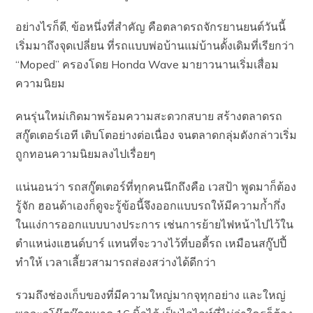
อย่างไรก็ดี, ข้อหนึ่งที่สำคัญ คือตลาดรถจักรยานยนต์วันนี้
เริ่มมาถึงจุดเปลี่ยน ที่รถแบบพ่อบ้านแม่บ้านดั้งเดิมที่เรียกว่า
“Moped” ครองโดย Honda Wave มายาวนานเริ่มเสื่อม
ความนิยม
คนรุ่นใหม่เกิดมาพร้อมความสะดวกสบาย สร้างตลาดรถ
สกู๊ตเตอร์เอที เติบโตอย่างต่อเนื่อง จนตลาดกลุ่มดังกล่าวเริ่ม
ถูกทอนความนิยมลงไปเรื่อยๆ
แน่นอนว่า รถสกู๊ตเตอร์ที่ทุกคนนึกถึงคือ เวสป้า พูดมาก็ต้อง
รู้จัก ฮอนด้าเองก็ดูจะรู้ข้อนี้จึงออกแบบรถให้มีความก้ำกึ่ง
ในแง่การออกแบบบางประการ เช่นการย้ายไฟหน้าไปไว้ใน
ตำแหน่งแฮนด์บาร์ แทนที่จะวางไว้ที่บอดี้รถ เหมือนสกู๊ปปี้
ทำให้ เวลาเลี้ยวสามารถส่องสว่างได้ดีกว่า
รวมถึงช่องเก็บของที่มีความใหญ่มากจุทุกอย่าง และใหญ่