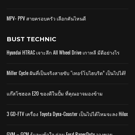
MPV- PPV สายครอบครัว เลือกคันไหนดี
BUST TECHNIC
Hyundai HTRAC เจาะลึก All Wheel Drive เกาหลี มีดีอย่างไร
Miller Cycle ฝันที่เป็นจริงสายขับ “เทอร์โบไฮบริด” เป็นไปได้!
แก๊สโซฮอล E20 ของดีในปั้ม ที่คุณอาจมองข้าม
3 GD-FTV เครื่อง Toyota Dyna-Coaster เป็นไปได้ไหมจะลง Hilux
GVM – GCM รู้และเข้าใจ ก่อน Ford RaperDuty วางขาย