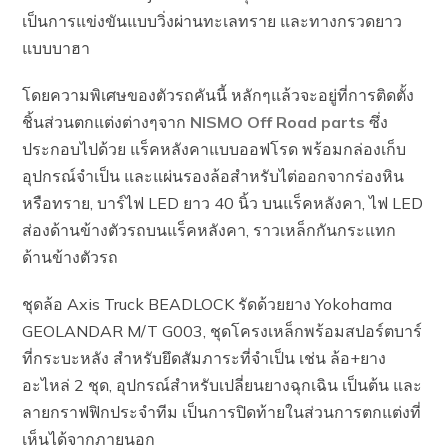
เป็นการแข่งขันแบบวิ่งผ่านทะเลทราย และทางกรวดยาว
แบบบาฮา
โดยความพิเศษของตัวรถคันนี้ หลักๆแล้วจะอยู่ที่การติดตั้ง
ชิ้นส่วนตกแต่งต่างๆจาก
NISMO Off Road parts
ซึ่ง
ประกอบไปด้วย แร็คหลังคาแบบออฟโรด พร้อมกล่องเก็บ
อุปกรณ์จำเป็น และแผ่นรองล้อสำหรับไต่ออกจากร่องหิน
หรือทราย, บาร์ไฟ LED ยาว 40 นิ้ว บนแร็คหลังคา, ไฟ LED
ส่องด้านข้างตัวรถบนแร็คหลังคา, ราวเหล็กกันกระแทก
ด้านข้างตัวรถ
ชุดล้อ Axis Truck BEADLOCK รัดด้วยยาง Yokohama
GEOLANDAR M/T G003, ชุดโครงเหล็กพร้อมสปอร์ตบาร์
ที่กระบะหลัง สำหรับยึดสัมภาระที่จำเป็น เช่น ล้อ+ยาง
อะไหล่ 2 ชุด, อุปกรณ์สำหรับเปลี่ยนยางฉุกเฉิน เป็นต้น และ
ลายกราฟฟิกประจำทีม เป็นการปิดท้ายในส่วนการตกแต่งที่
เห็นได้จากภายนอก