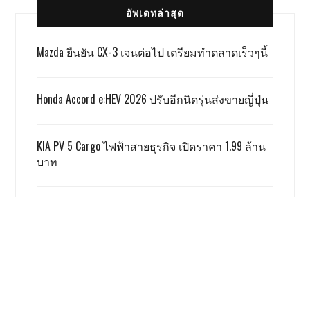
อัพเดทล่าสุด
Mazda ยืนยัน CX-3 เจนต่อไป เตรียมทำตลาดเร็วๆนี้
Honda Accord e:HEV 2026 ปรับอีกนิดรุ่นส่งขายญี่ปุ่น
KIA PV 5 Cargo ไฟฟ้าสายธุรกิจ เปิดราคา 1.99 ล้าน
บาท
TOYOTA ALPHARD x VELLFIRE เปิดราคาสู้เกรย์ด้วยรุ่น
SMART 3.59 ล้าน
GWM ผลิตชดเชย EV 3.5 ตามเงื่อนไข ครบแล้ว